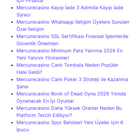
İçin Fırsatlar
Mercurecasino Kayıp İade 3 Adımda Kayıp İade
Süreci
Mercurecasino Whatsapp İletişim Üyelere Sunulan
Özel İletişim
Mercurecasino SSL Sertifikası Finansal İşlemlerde
Güvenlik Önlemleri
Mercurecasino Minimum Para Yatırma 2026 En
Yeni Yatırım Yöntemleri
Mercurecasino Canlı Tombala Neden Popüler
Hale Geldi?
Mercurecasino Canlı Poker 3 Strateji ile Kazanma
Şansı
Mercurecasino Book of Dead Oyna 2026 Yılında
Oynanacak En İyi Oyunlar
Mercurecasino Daha Yüksek Oranlar Neden Bu
Platform Tercih Ediliyor?
Mercurecasino Spor Bahisleri Yeni Üyeler için 6
İpucu