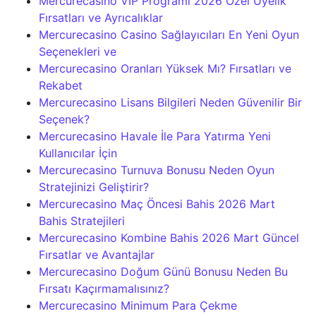
Mercurecasino VIP Programı 2026 Özel Üyelik
Fırsatları ve Ayrıcalıklar
Mercurecasino Casino Sağlayıcıları En Yeni Oyun
Seçenekleri ve
Mercurecasino Oranları Yüksek Mı? Fırsatları ve
Rekabet
Mercurecasino Lisans Bilgileri Neden Güvenilir Bir
Seçenek?
Mercurecasino Havale İle Para Yatırma Yeni
Kullanıcılar İçin
Mercurecasino Turnuva Bonusu Neden Oyun
Stratejinizi Geliştirir?
Mercurecasino Maç Öncesi Bahis 2026 Mart
Bahis Stratejileri
Mercurecasino Kombine Bahis 2026 Mart Güncel
Fırsatlar ve Avantajlar
Mercurecasino Doğum Günü Bonusu Neden Bu
Fırsatı Kaçırmamalısınız?
Mercurecasino Minimum Para Çekme