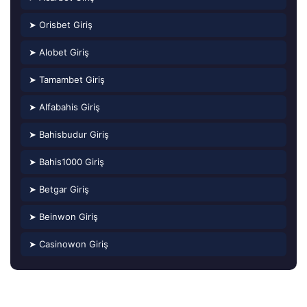
➤ Orisbet Giriş
➤ Alobet Giriş
➤ Tamambet Giriş
➤ Alfabahis Giriş
➤ Bahisbudur Giriş
➤ Bahis1000 Giriş
➤ Betgar Giriş
➤ Beinwon Giriş
➤ Casinowon Giriş