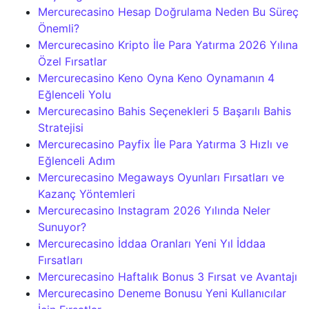
Mercurecasino Hesap Doğrulama Neden Bu Süreç
Önemli?
Mercurecasino Kripto İle Para Yatırma 2026 Yılına
Özel Fırsatlar
Mercurecasino Keno Oyna Keno Oynamanın 4
Eğlenceli Yolu
Mercurecasino Bahis Seçenekleri 5 Başarılı Bahis
Stratejisi
Mercurecasino Payfix İle Para Yatırma 3 Hızlı ve
Eğlenceli Adım
Mercurecasino Megaways Oyunları Fırsatları ve
Kazanç Yöntemleri
Mercurecasino Instagram 2026 Yılında Neler
Sunuyor?
Mercurecasino İddaa Oranları Yeni Yıl İddaa
Fırsatları
Mercurecasino Haftalık Bonus 3 Fırsat ve Avantajı
Mercurecasino Deneme Bonusu Yeni Kullanıcılar