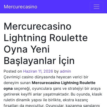
İçeriğe geç
Mercurecasino
Ana gezinti
Mercurecasino
Lightning Roulette
Oyna Yeni
Başlayanlar İçin
Posted on
Haziran 11, 2026
by
admin
Çevrimiçi casino dünyasında heyecan verici bir
deneyim sunan
Mercurecasino Lightning Roulette
oyna
seçeneği, oyunculara şans ve stratejiyi bir araya
getirerek keyifli anlar yaşatmaktadır. Bu oyunda, klasik
ruletin dinamik yapısı ile birlikte, ekstra kazanç
fırsatları da mevcuttur. Oyuncular, kazanma şanslarını