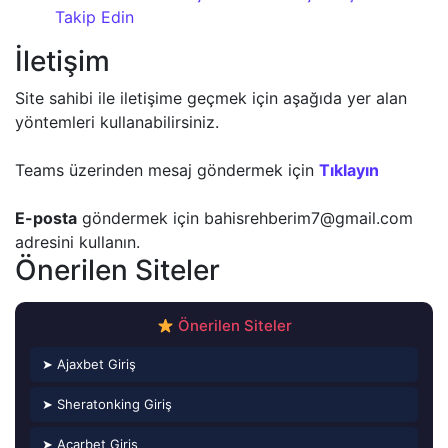
Takip Edin
İletişim
Site sahibi ile iletişime geçmek için aşağıda yer alan
yöntemleri kullanabilirsiniz.
Teams üzerinden mesaj göndermek için
Tıklayın
E-posta
göndermek için
bahisrehberim7@gmail.com
adresini kullanın.
Önerilen Siteler
Önerilen Siteler
➤ Ajaxbet Giriş
➤ Sheratonking Giriş
➤ Acarbet Giriş