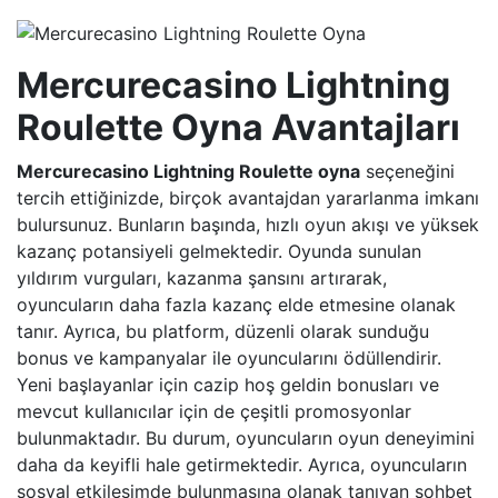
Mercurecasino Lightning
Roulette Oyna Avantajları
Mercurecasino Lightning Roulette oyna
seçeneğini
tercih ettiğinizde, birçok avantajdan yararlanma imkanı
bulursunuz. Bunların başında, hızlı oyun akışı ve yüksek
kazanç potansiyeli gelmektedir. Oyunda sunulan
yıldırım vurguları, kazanma şansını artırarak,
oyuncuların daha fazla kazanç elde etmesine olanak
tanır. Ayrıca, bu platform, düzenli olarak sunduğu
bonus ve kampanyalar ile oyuncularını ödüllendirir.
Yeni başlayanlar için cazip hoş geldin bonusları ve
mevcut kullanıcılar için de çeşitli promosyonlar
bulunmaktadır. Bu durum, oyuncuların oyun deneyimini
daha da keyifli hale getirmektedir. Ayrıca, oyuncuların
sosyal etkileşimde bulunmasına olanak tanıyan sohbet