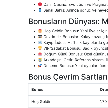
Canlı Casino: Evolution ve Pragmati
Sanal Bahis: Anında sonuç ve heye
Bonusların Dünyası: M
Hoş Geldin Bonusu: Yeni üyeler için 
Çevrimsiz Bonuslar: Kolay kazanç fı
Kayıp İadesi: Haftalık kayıplarda g
VIP/Sadakat Bonusu: Sadık oyuncula
Doğum Günü Bonusu: Özel gününüze
Arkadaşını Getir: Referans sistemi i
Deneme Bonusu: Yeni oyunları ücre
Bonus Çevrim Şartları
Bonus
Ora
Hoş Geldin
1.70