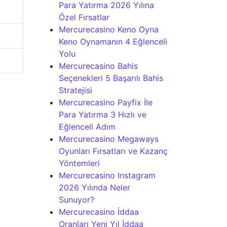
Para Yatırma 2026 Yılına
Özel Fırsatlar
Mercurecasino Keno Oyna
Keno Oynamanın 4 Eğlenceli
Yolu
Mercurecasino Bahis
Seçenekleri 5 Başarılı Bahis
Stratejisi
Mercurecasino Payfix İle
Para Yatırma 3 Hızlı ve
Eğlenceli Adım
Mercurecasino Megaways
Oyunları Fırsatları ve Kazanç
Yöntemleri
Mercurecasino Instagram
2026 Yılında Neler
Sunuyor?
Mercurecasino İddaa
Oranları Yeni Yıl İddaa