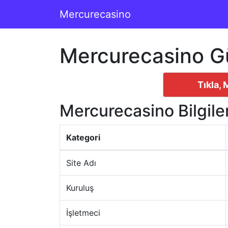
İçeriğe geç
Mercurecasino
Ana gezinti
Mercurecasino Gü
Tıkla, 
Mercurecasino Bilgiler
Kategori
Site Adı
Kuruluş
İşletmeci