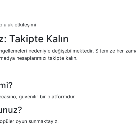
luluk etkileşimi
z: Takipte Kalın
engellemeleri nedeniyle değişebilmektedir. Sitemize her zam
 medya hesaplarımızı takipte kalın.
 mi?
casino, güvenilir bir platformdur.
sunuz?
 popüler oyun sunmaktayız.