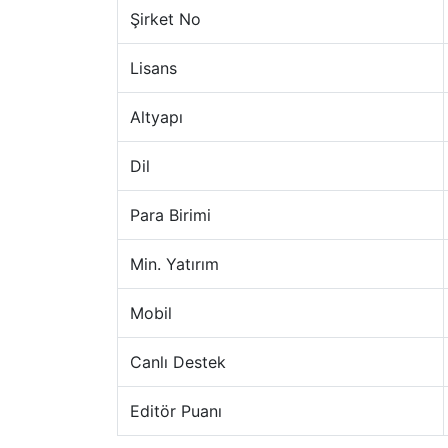
Şirket No
Lisans
Altyapı
Dil
Para Birimi
Min. Yatırım
Mobil
Canlı Destek
Editör Puanı