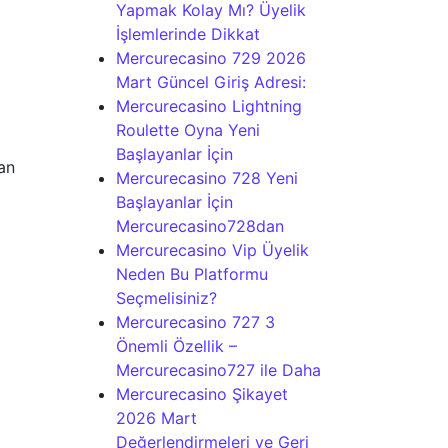
Yapmak Kolay Mı? Üyelik
İşlemlerinde Dikkat
Mercurecasino 729 2026
Mart Güncel Giriş Adresi:
Mercurecasino Lightning
Roulette Oyna Yeni
Başlayanlar İçin
an
Mercurecasino 728 Yeni
Başlayanlar İçin
Mercurecasino728dan
Mercurecasino Vip Üyelik
Neden Bu Platformu
Seçmelisiniz?
Mercurecasino 727 3
Önemli Özellik –
Mercurecasino727 ile Daha
Mercurecasino Şikayet
2026 Mart
Değerlendirmeleri ve Geri