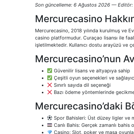
Son güncelleme: 6 Ağustos 2026 — Editör: 
Mercurecasino Hakkın
Mercurecasino, 2018 yılında kurulmuş ve Eve
casino platformudur. Curaçao lisansı ile faa
işletilmektedir. Kullanıcı dostu arayüzü ve çeş
Mercurecasino’nun Ava
Güvenilir lisans ve altyapıya sahip
Çeşitli oyun seçenekleri ve sağlayıcı
Sınırlı sayıda dil seçeneği
Bazı ödeme yöntemlerinde gecikmele
Mercurecasino’daki Bö
Spor Bahisleri: Üst düzey ligler ve 
Canlı Bahis: Gerçek zamanlı bahis o
Casino: Slot, poker ve masa oyunla