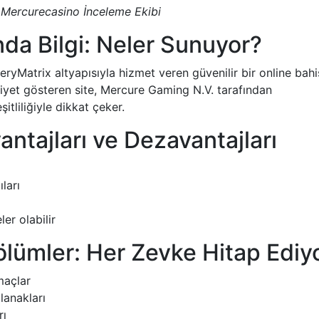
Mercurecasino İnceleme Ekibi
da Bilgi: Neler Sunuyor?
ryMatrix altyapısıyla hizmet veren güvenilir bir online bahi
liyet gösteren site, Mercure Gaming N.V. tarafından
itliliğiyle dikkat çeker.
ntajları ve Dezavantajları
ları
r olabilir
lümler: Her Zevke Hitap Ediy
maçlar
lanakları
rı