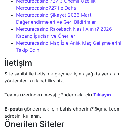
Mercurecasino 727 3 Önemli Özellik –
Mercurecasino727 ile Daha
Mercurecasino Şikayet 2026 Mart
Değerlendirmeleri ve Geri Bildirimler
Mercurecasino Rakeback Nasıl Alınır? 2026
Kazanç İpuçları ve Öneriler
Mercurecasino Maç İzle Anlık Maç Gelişmelerini
Takip Edin
İletişim
Site sahibi ile iletişime geçmek için aşağıda yer alan
yöntemleri kullanabilirsiniz.
Teams üzerinden mesaj göndermek için
Tıklayın
E-posta
göndermek için
bahisrehberim7@gmail.com
adresini kullanın.
Önerilen Siteler