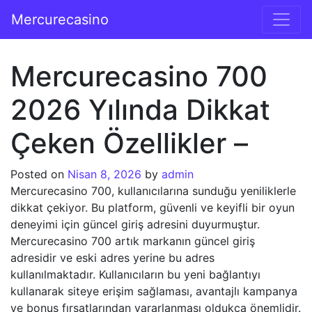
İçeriğe geç
Mercurecasino
Ana gezinti
Mercurecasino 700
2026 Yılında Dikkat
Çeken Özellikler –
Posted on
Nisan 8, 2026
by
admin
Mercurecasino 700, kullanıcılarına sunduğu yeniliklerle
dikkat çekiyor. Bu platform, güvenli ve keyifli bir oyun
deneyimi için güncel giriş adresini duyurmuştur.
Mercurecasino 700 artık markanın güncel giriş
adresidir ve eski adres yerine bu adres
kullanılmaktadır. Kullanıcıların bu yeni bağlantıyı
kullanarak siteye erişim sağlaması, avantajlı kampanya
ve bonus fırsatlarından yararlanması oldukça önemlidir.