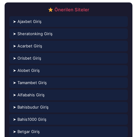
Önerilen Siteler
➤ Ajaxbet Giriş
➤ Sheratonking Giriş
➤ Acarbet Giriş
➤ Orisbet Giriş
➤ Alobet Giriş
➤ Tamambet Giriş
➤ Alfabahis Giriş
➤ Bahisbudur Giriş
➤ Bahis1000 Giriş
➤ Betgar Giriş