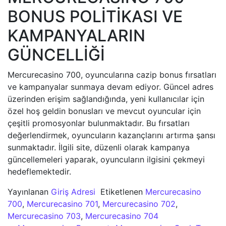
BONUS POLİTİKASI VE
KAMPANYALARIN
GÜNCELLİĞİ
Mercurecasino 700, oyuncularına cazip bonus fırsatları
ve kampanyalar sunmaya devam ediyor. Güncel adres
üzerinden erişim sağlandığında, yeni kullanıcılar için
özel hoş geldin bonusları ve mevcut oyuncular için
çeşitli promosyonlar bulunmaktadır. Bu fırsatları
değerlendirmek, oyuncuların kazançlarını artırma şansı
sunmaktadır. İlgili site, düzenli olarak kampanya
güncellemeleri yaparak, oyuncuların ilgisini çekmeyi
hedeflemektedir.
Yayınlanan
Giriş Adresi
Etiketlenen
Mercurecasino
700
,
Mercurecasino 701
,
Mercurecasino 702
,
Mercurecasino 703
,
Mercurecasino 704