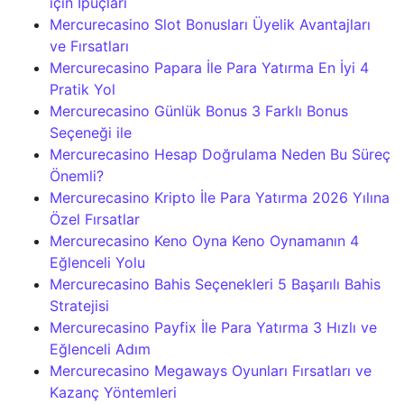
için İpuçları
Mercurecasino Slot Bonusları Üyelik Avantajları
ve Fırsatları
Mercurecasino Papara İle Para Yatırma En İyi 4
Pratik Yol
Mercurecasino Günlük Bonus 3 Farklı Bonus
Seçeneği ile
Mercurecasino Hesap Doğrulama Neden Bu Süreç
Önemli?
Mercurecasino Kripto İle Para Yatırma 2026 Yılına
Özel Fırsatlar
Mercurecasino Keno Oyna Keno Oynamanın 4
Eğlenceli Yolu
Mercurecasino Bahis Seçenekleri 5 Başarılı Bahis
Stratejisi
Mercurecasino Payfix İle Para Yatırma 3 Hızlı ve
Eğlenceli Adım
Mercurecasino Megaways Oyunları Fırsatları ve
Kazanç Yöntemleri