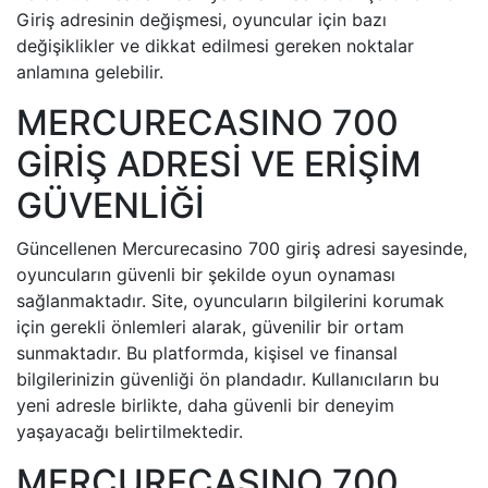
Giriş adresinin değişmesi, oyuncular için bazı
değişiklikler ve dikkat edilmesi gereken noktalar
anlamına gelebilir.
MERCURECASINO 700
GİRİŞ ADRESİ VE ERİŞİM
GÜVENLİĞİ
Güncellenen Mercurecasino 700 giriş adresi sayesinde,
oyuncuların güvenli bir şekilde oyun oynaması
sağlanmaktadır. Site, oyuncuların bilgilerini korumak
için gerekli önlemleri alarak, güvenilir bir ortam
sunmaktadır. Bu platformda, kişisel ve finansal
bilgilerinizin güvenliği ön plandadır. Kullanıcıların bu
yeni adresle birlikte, daha güvenli bir deneyim
yaşayacağı belirtilmektedir.
MERCURECASINO 700