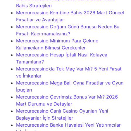
Bahis Stratejileri
Mercurecasino Kombine Bahis 2026 Mart Güncel
Fırsatlar ve Avantajlar
Mercurecasino Doğum Günü Bonusu Neden Bu
Fırsatı Kaçırmamalısınız?
Mercurecasino Minimum Para Çekme
Kullanıcıların Bilmesi Gerekenler
Mercurecasino Hesap İptali Nasıl Kolayca
Tamamlanır?
Mercurecasino’da Tek Maç Var Mı? 5 Yeni Fırsat
ve İmkanlar
Mercurecasino Mega Ball Oyna Fırsatlar ve Oyun
İpuçları
Mercurecasino Çevrimsiz Bonus Var Mı? 2026
Mart Durumu ve Detaylar
Mercurecasino Canlı Casino Oyunları Yeni
Başlayanlar İçin Stratejiler
Mercurecasino Banka Havalesi Yeni Yatırımcılar