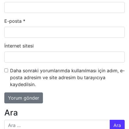
E-posta
*
İnternet sitesi
Daha sonraki yorumlarımda kullanılması için adım, e-
posta adresim ve site adresim bu tarayıcıya
kaydedilsin.
Ara
Arama: