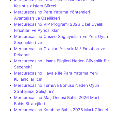
Kesintisiz İşlem Süreci
Mercurecasino Para Yatırma Yöntemleri
Avantajları ve Özellikleri
Mercurecasino VIP Programı 2026 Özel Üyelik
Fırsatları ve Ayrıcalıklar
Mercurecasino Casino Sağlayıcıları En Yeni Oyun
Seçenekleri ve
Mercurecasino Oranları Yüksek Mı? Fırsatları ve
Rekabet
Mercurecasino Lisans Bilgileri Neden Güvenilir Bir
Seçenek?
Mercurecasino Havale İle Para Yatırma Yeni
Kullanıcılar İçin
Mercurecasino Turnuva Bonusu Neden Oyun
Stratejinizi Geliştirir?
Mercurecasino Maç Öncesi Bahis 2026 Mart
Bahis Stratejileri
Mercurecasino Kombine Bahis 2026 Mart Güncel