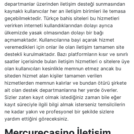
departmanlar üzerinden iletişim desteği sunmasından
kaynaklı kullanıcılar her an iletişim birimleri ile temasa
geçebilmektedir. Türkçe bahis siteleri bu hizmetleri
verirken interneti kullandıklarından dolayı ayrıca
ülkemizde yasak olmasından dolayı bir bağı
açmamaktadır. Kullanıcılarına bayi açarak hizmet
veremedikleri için onlar ile olan iletişim tamamen site
destekli kurulmaktadır. Bazı platformların kısır ve sınırlı
saatler içerisinde bulan iletişim hizmetleri o sitelere üye
olan kullanıcıları kesinlikle memnun etmez ancak bu
siteden hizmet alan kişiler tamamen verilen
hizmetlerden memnun kalırlar ve bundan ötürü şirkete
ait olan destek departmanlarına her yerde överler.
Sizler zaten kayıt olmak istediğiniz zaman bile eğer
kayıt süreciyle ilgili bilgi almak isterseniz temsilcilerin
ne kadar yakın ve profesyonel bir şekilde sizlere
yardım ettiğini göreceksiniz.
Mercurecasino İletişim