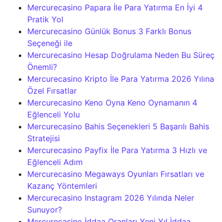
Mercurecasino Papara İle Para Yatırma En İyi 4
Pratik Yol
Mercurecasino Günlük Bonus 3 Farklı Bonus
Seçeneği ile
Mercurecasino Hesap Doğrulama Neden Bu Süreç
Önemli?
Mercurecasino Kripto İle Para Yatırma 2026 Yılına
Özel Fırsatlar
Mercurecasino Keno Oyna Keno Oynamanın 4
Eğlenceli Yolu
Mercurecasino Bahis Seçenekleri 5 Başarılı Bahis
Stratejisi
Mercurecasino Payfix İle Para Yatırma 3 Hızlı ve
Eğlenceli Adım
Mercurecasino Megaways Oyunları Fırsatları ve
Kazanç Yöntemleri
Mercurecasino Instagram 2026 Yılında Neler
Sunuyor?
Mercurecasino İddaa Oranları Yeni Yıl İddaa