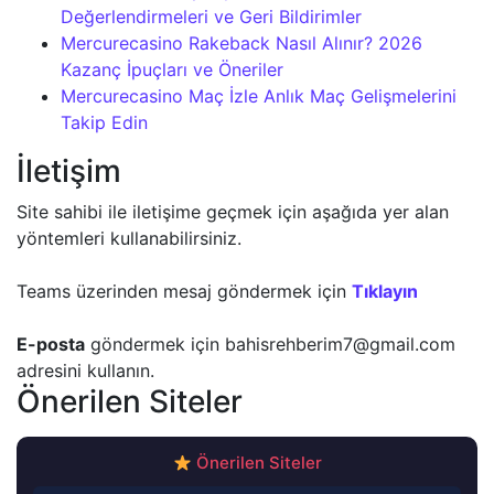
Değerlendirmeleri ve Geri Bildirimler
Mercurecasino Rakeback Nasıl Alınır? 2026
Kazanç İpuçları ve Öneriler
Mercurecasino Maç İzle Anlık Maç Gelişmelerini
Takip Edin
İletişim
Site sahibi ile iletişime geçmek için aşağıda yer alan
yöntemleri kullanabilirsiniz.
Teams üzerinden mesaj göndermek için
Tıklayın
E-posta
göndermek için
bahisrehberim7@gmail.com
adresini kullanın.
Önerilen Siteler
Önerilen Siteler