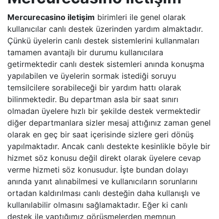
Mercurecasino iletişim
birimleri ile genel olarak
kullanıcılar canlı destek üzerinden yardım almaktadır.
Çünkü üyelerin canlı destek sistemlerini kullanmaları
tamamen avantajlı bir durumu kullanıcılara
getirmektedir canlı destek sistemleri anında konuşma
yapılabilen ve üyelerin sormak istediği soruyu
temsilcilere sorabileceği bir yardım hattı olarak
bilinmektedir. Bu departman asla bir saat sınırı
olmadan üyelere hızlı bir şekilde destek vermektedir
diğer departmanlara sizler mesaj attığınız zaman genel
olarak en geç bir saat içerisinde sizlere geri dönüş
yapılmaktadır. Ancak canlı destekte kesinlikle böyle bir
hizmet söz konusu değil direkt olarak üyelere cevap
verme hizmeti söz konusudur. İşte bundan dolayı
anında yanıt alınabilmesi ve kullanıcıların sorunlarını
ortadan kaldırılması canlı desteğin daha kullanışlı ve
kullanılabilir olmasını sağlamaktadır. Eğer ki canlı
destek ile yaptığımız görüşmelerden memnun