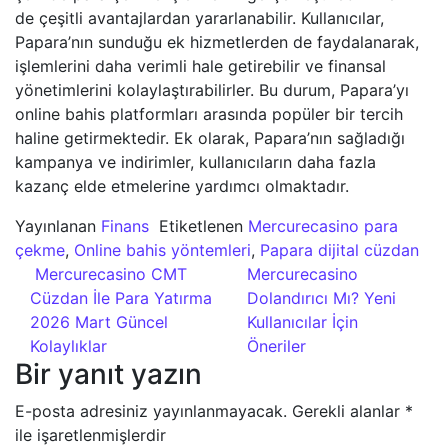
de çeşitli avantajlardan yararlanabilir. Kullanıcılar,
Papara’nın sunduğu ek hizmetlerden de faydalanarak,
işlemlerini daha verimli hale getirebilir ve finansal
yönetimlerini kolaylaştırabilirler. Bu durum, Papara’yı
online bahis platformları arasında popüler bir tercih
haline getirmektedir. Ek olarak, Papara’nın sağladığı
kampanya ve indirimler, kullanıcıların daha fazla
kazanç elde etmelerine yardımcı olmaktadır.
Yayınlanan
Finans
Etiketlenen
Mercurecasino para
çekme
,
Online bahis yöntemleri
,
Papara dijital cüzdan
Yazı dolaşımı
Mercurecasino CMT
Mercurecasino
Cüzdan İle Para Yatırma
Dolandırıcı Mı? Yeni
2026 Mart Güncel
Kullanıcılar İçin
Kolaylıklar
Öneriler
Bir yanıt yazın
E-posta adresiniz yayınlanmayacak.
Gerekli alanlar
*
ile işaretlenmişlerdir