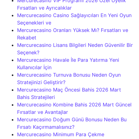
Mercurecasino VIP Programı 2026 Özel Üyelik
Fırsatları ve Ayrıcalıklar
Mercurecasino Casino Sağlayıcıları En Yeni Oyun
Seçenekleri ve
Mercurecasino Oranları Yüksek Mı? Fırsatları ve
Rekabet
Mercurecasino Lisans Bilgileri Neden Güvenilir Bir
Seçenek?
Mercurecasino Havale İle Para Yatırma Yeni
Kullanıcılar İçin
Mercurecasino Turnuva Bonusu Neden Oyun
Stratejinizi Geliştirir?
Mercurecasino Maç Öncesi Bahis 2026 Mart
Bahis Stratejileri
Mercurecasino Kombine Bahis 2026 Mart Güncel
Fırsatlar ve Avantajlar
Mercurecasino Doğum Günü Bonusu Neden Bu
Fırsatı Kaçırmamalısınız?
Mercurecasino Minimum Para Çekme