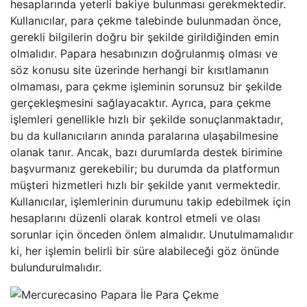
hesaplarında yeterli bakiye bulunması gerekmektedir.
Kullanıcılar, para çekme talebinde bulunmadan önce,
gerekli bilgilerin doğru bir şekilde girildiğinden emin
olmalıdır. Papara hesabınızın doğrulanmış olması ve
söz konusu site üzerinde herhangi bir kısıtlamanın
olmaması, para çekme işleminin sorunsuz bir şekilde
gerçekleşmesini sağlayacaktır. Ayrıca, para çekme
işlemleri genellikle hızlı bir şekilde sonuçlanmaktadır,
bu da kullanıcıların anında paralarına ulaşabilmesine
olanak tanır. Ancak, bazı durumlarda destek birimine
başvurmanız gerekebilir; bu durumda da platformun
müşteri hizmetleri hızlı bir şekilde yanıt vermektedir.
Kullanıcılar, işlemlerinin durumunu takip edebilmek için
hesaplarını düzenli olarak kontrol etmeli ve olası
sorunlar için önceden önlem almalıdır. Unutulmamalıdır
ki, her işlemin belirli bir süre alabileceği göz önünde
bulundurulmalıdır.