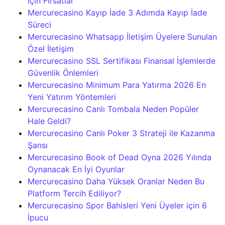
İçin Fırsatlar
Mercurecasino Kayıp İade 3 Adımda Kayıp İade
Süreci
Mercurecasino Whatsapp İletişim Üyelere Sunulan
Özel İletişim
Mercurecasino SSL Sertifikası Finansal İşlemlerde
Güvenlik Önlemleri
Mercurecasino Minimum Para Yatırma 2026 En
Yeni Yatırım Yöntemleri
Mercurecasino Canlı Tombala Neden Popüler
Hale Geldi?
Mercurecasino Canlı Poker 3 Strateji ile Kazanma
Şansı
Mercurecasino Book of Dead Oyna 2026 Yılında
Oynanacak En İyi Oyunlar
Mercurecasino Daha Yüksek Oranlar Neden Bu
Platform Tercih Ediliyor?
Mercurecasino Spor Bahisleri Yeni Üyeler için 6
İpucu