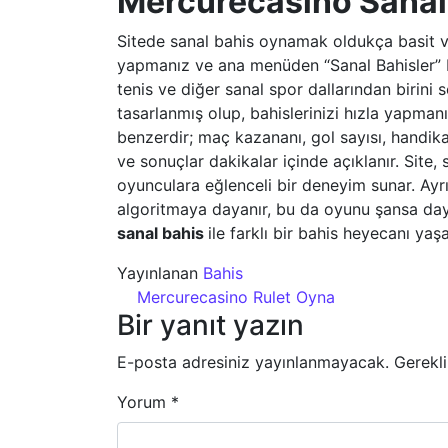
Mercurecasino Sanal 
Sitede sanal bahis oynamak oldukça basit ve 
yapmanız ve ana menüden “Sanal Bahisler” bö
tenis ve diğer sanal spor dallarından birini
tasarlanmış olup, bahislerinizi hızla yapmanı
benzerdir; maç kazananı, gol sayısı, handika
ve sonuçlar dakikalar içinde açıklanır. Site,
oyunculara eğlenceli bir deneyim sunar. Ayr
algoritmaya dayanır, bu da oyunu şansa daya
sanal bahis
ile farklı bir bahis heyecanı y
Yayınlanan
Bahis
Yazı dolaşımı
Mercurecasino Rulet Oyna
Bir yanıt yazın
E-posta adresiniz yayınlanmayacak.
Gerekli
Yorum
*