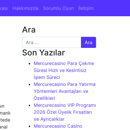
ikası
Hakkımızda
Sorumlu Oyun
İletişim
Ara
Arama:
Son Yazılar
Mercurecasino Para Çekme
Süresi Hızlı ve Kesintisiz
İşlem Süreci
Mercurecasino Para Yatırma
Yöntemleri Avantajları ve
Özellikleri
Mercurecasino VIP Programı
nın
2026 Özel Üyelik Fırsatları
manlı
ve Ayrıcalıklar
itede
Mercurecasino Casino
anal