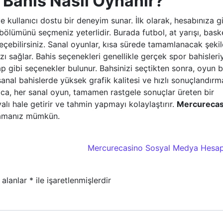
Bahis Nasıl Oynanır?
kullanıcı dostu bir deneyim sunar. İlk olarak, hesabınıza gi
lümünü seçmeniz yeterlidir. Burada futbol, at yarışı, bask
 seçebilirsiniz. Sanal oyunlar, kısa sürede tamamlanacak şeki
zı sağlar. Bahis seçenekleri genellikle gerçek spor bahisleri
p gibi seçenekler bulunur. Bahsinizi seçtikten sonra, oyun b
 sanal bahislerde yüksek grafik kalitesi ve hızlı sonuçlandırma
ıca, her sanal oyun, tamamen rastgele sonuçlar üreten bir
lı hale getirir ve tahmin yapmayı kolaylaştırır.
Mercurecas
aşamanız mümkün.
Mercurecasino Sosyal Medya Hesap
 alanlar
*
ile işaretlenmişlerdir