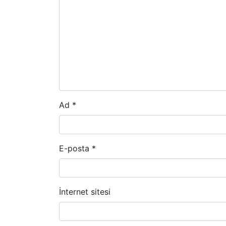
Ad
*
E-posta
*
İnternet sitesi