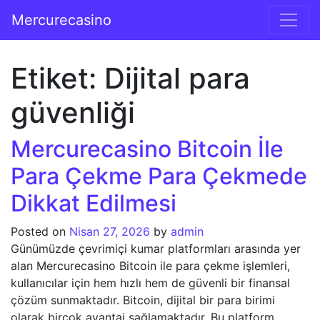
İçeriğe geç
Mercurecasino
Ana gezinti
Etiket:
Dijital para
güvenliği
Mercurecasino Bitcoin İle
Para Çekme Para Çekmede
Dikkat Edilmesi
Posted on
Nisan 27, 2026
by
admin
Günümüzde çevrimiçi kumar platformları arasında yer
alan Mercurecasino Bitcoin ile para çekme işlemleri,
kullanıcılar için hem hızlı hem de güvenli bir finansal
çözüm sunmaktadır. Bitcoin, dijital bir para birimi
olarak birçok avantaj sağlamaktadır. Bu platform