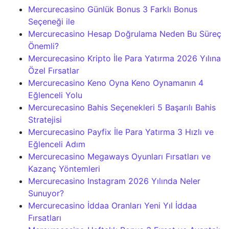
Mercurecasino Günlük Bonus 3 Farklı Bonus
Seçeneği ile
Mercurecasino Hesap Doğrulama Neden Bu Süreç
Önemli?
Mercurecasino Kripto İle Para Yatırma 2026 Yılına
Özel Fırsatlar
Mercurecasino Keno Oyna Keno Oynamanın 4
Eğlenceli Yolu
Mercurecasino Bahis Seçenekleri 5 Başarılı Bahis
Stratejisi
Mercurecasino Payfix İle Para Yatırma 3 Hızlı ve
Eğlenceli Adım
Mercurecasino Megaways Oyunları Fırsatları ve
Kazanç Yöntemleri
Mercurecasino Instagram 2026 Yılında Neler
Sunuyor?
Mercurecasino İddaa Oranları Yeni Yıl İddaa
Fırsatları