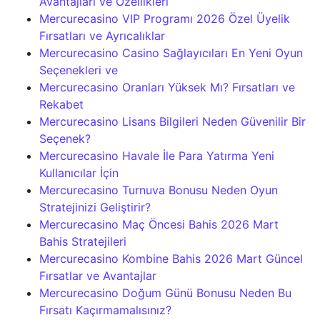
Avantajları ve Özellikleri
Mercurecasino VIP Programı 2026 Özel Üyelik
Fırsatları ve Ayrıcalıklar
Mercurecasino Casino Sağlayıcıları En Yeni Oyun
Seçenekleri ve
Mercurecasino Oranları Yüksek Mı? Fırsatları ve
Rekabet
Mercurecasino Lisans Bilgileri Neden Güvenilir Bir
Seçenek?
Mercurecasino Havale İle Para Yatırma Yeni
Kullanıcılar İçin
Mercurecasino Turnuva Bonusu Neden Oyun
Stratejinizi Geliştirir?
Mercurecasino Maç Öncesi Bahis 2026 Mart
Bahis Stratejileri
Mercurecasino Kombine Bahis 2026 Mart Güncel
Fırsatlar ve Avantajlar
Mercurecasino Doğum Günü Bonusu Neden Bu
Fırsatı Kaçırmamalısınız?