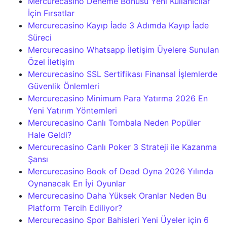
Mercurecasino Deneme Bonusu Yeni Kullanıcılar
İçin Fırsatlar
Mercurecasino Kayıp İade 3 Adımda Kayıp İade
Süreci
Mercurecasino Whatsapp İletişim Üyelere Sunulan
Özel İletişim
Mercurecasino SSL Sertifikası Finansal İşlemlerde
Güvenlik Önlemleri
Mercurecasino Minimum Para Yatırma 2026 En
Yeni Yatırım Yöntemleri
Mercurecasino Canlı Tombala Neden Popüler
Hale Geldi?
Mercurecasino Canlı Poker 3 Strateji ile Kazanma
Şansı
Mercurecasino Book of Dead Oyna 2026 Yılında
Oynanacak En İyi Oyunlar
Mercurecasino Daha Yüksek Oranlar Neden Bu
Platform Tercih Ediliyor?
Mercurecasino Spor Bahisleri Yeni Üyeler için 6