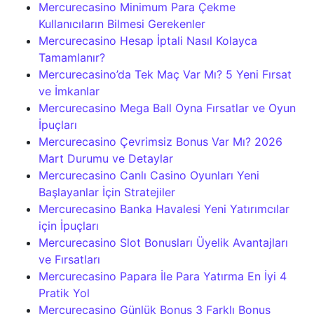
Mercurecasino Minimum Para Çekme
Kullanıcıların Bilmesi Gerekenler
Mercurecasino Hesap İptali Nasıl Kolayca
Tamamlanır?
Mercurecasino’da Tek Maç Var Mı? 5 Yeni Fırsat
ve İmkanlar
Mercurecasino Mega Ball Oyna Fırsatlar ve Oyun
İpuçları
Mercurecasino Çevrimsiz Bonus Var Mı? 2026
Mart Durumu ve Detaylar
Mercurecasino Canlı Casino Oyunları Yeni
Başlayanlar İçin Stratejiler
Mercurecasino Banka Havalesi Yeni Yatırımcılar
için İpuçları
Mercurecasino Slot Bonusları Üyelik Avantajları
ve Fırsatları
Mercurecasino Papara İle Para Yatırma En İyi 4
Pratik Yol
Mercurecasino Günlük Bonus 3 Farklı Bonus