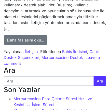
kullanarak destek alabilirler. Bu süreç, kullanıcı
deneyimini artırmak ve oyuncuların söz konusu site ile
olan etkileşimlerini güçlendirmek amacıyla titizlikle
tasarlanmıştır. İletişim yöntemleri arasında canlı destek,
[…]
from Mercurecasino İletişim Üyeleri
Daha fazlasını oku…
Yayınlanan
İletişim
Etiketlenen
Bahis İletişimi
,
Canlı
Destek Seçenekleri
,
Mercurecasino Destek
Leave a
on Mercurecasino İletişim Üyelerin Destek Alabi
comment
Ara
Arama:
Son Yazılar
Mercurecasino Para Çekme Süresi Hızlı ve
Kesintisiz İşlem Süreci