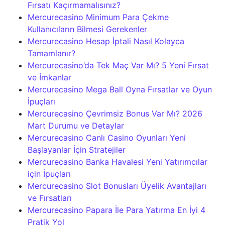
Fırsatı Kaçırmamalısınız?
Mercurecasino Minimum Para Çekme
Kullanıcıların Bilmesi Gerekenler
Mercurecasino Hesap İptali Nasıl Kolayca
Tamamlanır?
Mercurecasino’da Tek Maç Var Mı? 5 Yeni Fırsat
ve İmkanlar
Mercurecasino Mega Ball Oyna Fırsatlar ve Oyun
İpuçları
Mercurecasino Çevrimsiz Bonus Var Mı? 2026
Mart Durumu ve Detaylar
Mercurecasino Canlı Casino Oyunları Yeni
Başlayanlar İçin Stratejiler
Mercurecasino Banka Havalesi Yeni Yatırımcılar
için İpuçları
Mercurecasino Slot Bonusları Üyelik Avantajları
ve Fırsatları
Mercurecasino Papara İle Para Yatırma En İyi 4
Pratik Yol