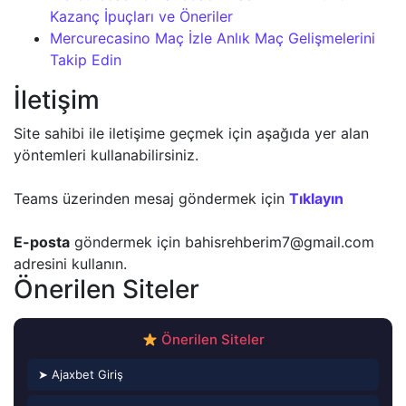
Kazanç İpuçları ve Öneriler
Mercurecasino Maç İzle Anlık Maç Gelişmelerini
Takip Edin
İletişim
Site sahibi ile iletişime geçmek için aşağıda yer alan
yöntemleri kullanabilirsiniz.
Teams üzerinden mesaj göndermek için
Tıklayın
E-posta
göndermek için
bahisrehberim7@gmail.com
adresini kullanın.
Önerilen Siteler
Önerilen Siteler
➤ Ajaxbet Giriş