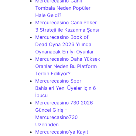
Mercurecasino Canlı
Tombala Neden Popüler
Hale Geldi?
Mercurecasino Canlı Poker
3 Strateji ile Kazanma Şansı
Mercurecasino Book of
Dead Oyna 2026 Yılında
Oynanacak En İyi Oyunlar
Mercurecasino Daha Yüksek
Oranlar Neden Bu Platform
Tercih Ediliyor?
Mercurecasino Spor
Bahisleri Yeni Üyeler için 6
İpucu
Mercurecasino 730 2026
Güncel Giriş –
Mercurecasino730
Üzerinden
Mercurecasino’ya Kayıt