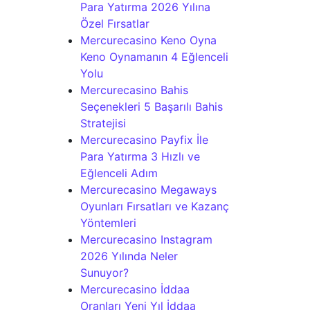
Para Yatırma 2026 Yılına
Özel Fırsatlar
Mercurecasino Keno Oyna
Keno Oynamanın 4 Eğlenceli
Yolu
Mercurecasino Bahis
Seçenekleri 5 Başarılı Bahis
Stratejisi
Mercurecasino Payfix İle
Para Yatırma 3 Hızlı ve
Eğlenceli Adım
Mercurecasino Megaways
Oyunları Fırsatları ve Kazanç
Yöntemleri
Mercurecasino Instagram
2026 Yılında Neler
Sunuyor?
Mercurecasino İddaa
Oranları Yeni Yıl İddaa