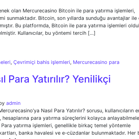
nek olan Mercurecasino Bitcoin ile para yatırma işlemleri,
i sunmaktadır. Bitcoin, son yıllarda sunduğu avantajlar ile
şmıştır. Bu platformda, Bitcoin ile para yatırma işlemleri old
miştir. Kullanıcılar, bu yöntemi tercih […]
tcoin İle Para Yatırma Yeni Yöntemler ve Fırsatlar
eleri
,
Çevrimiçi bahis işlemleri
,
Mercurecasino para
Bitcoin İle Para Yatırma Yeni Yöntemler ve Fırsatlar
Para Yatırılır? Yenilikçi
by
admin
ercurecasino’ya Nasıl Para Yatırılır? sorusu, kullanıcıların 
ın, hesaplarına para yatırma süreçlerini kolayca anlayabilmeler
. Para yatırma işlemleri, genellikle birkaç temel yöntemle
kartları, banka havalesi ve e-cüzdanlar bulunmaktadır. Her b