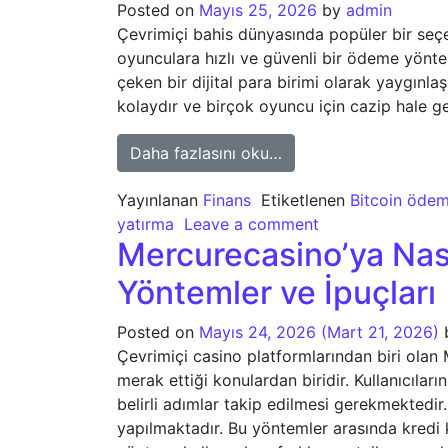
Posted on
Mayıs 25, 2026
by
admin
Çevrimiçi bahis dünyasında popüler bir seçe
oyunculara hızlı ve güvenli bir ödeme yöntem
çeken bir dijital para birimi olarak yaygınla
kolaydır ve birçok oyuncu için cazip hale gel
from Mercurecasino Bi
Daha fazlasını oku…
Yayınlanan
Finans
Etiketlenen
Bitcoin ödem
on Mercurecasino 
yatırma
Leave a comment
Mercurecasino’ya Nasıl 
Yöntemler ve İpuçları
Posted on
Mayıs 24, 2026
(Mart 21, 2026)
Çevrimiçi casino platformlarından biri olan M
merak ettiği konulardan biridir. Kullanıcılar
belirli adımlar takip edilmesi gerekmektedir
yapılmaktadır. Bu yöntemler arasında kredi 