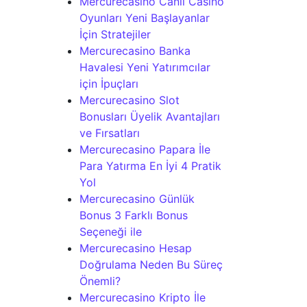
Mercurecasino Canlı Casino
Oyunları Yeni Başlayanlar
İçin Stratejiler
Mercurecasino Banka
Havalesi Yeni Yatırımcılar
için İpuçları
Mercurecasino Slot
Bonusları Üyelik Avantajları
ve Fırsatları
Mercurecasino Papara İle
Para Yatırma En İyi 4 Pratik
Yol
Mercurecasino Günlük
Bonus 3 Farklı Bonus
Seçeneği ile
Mercurecasino Hesap
Doğrulama Neden Bu Süreç
Önemli?
Mercurecasino Kripto İle