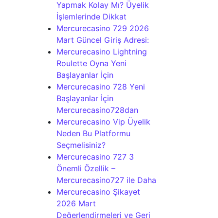
Yapmak Kolay Mı? Üyelik
İşlemlerinde Dikkat
Mercurecasino 729 2026
Mart Güncel Giriş Adresi:
Mercurecasino Lightning
Roulette Oyna Yeni
Başlayanlar İçin
Mercurecasino 728 Yeni
Başlayanlar İçin
Mercurecasino728dan
Mercurecasino Vip Üyelik
Neden Bu Platformu
Seçmelisiniz?
Mercurecasino 727 3
Önemli Özellik –
Mercurecasino727 ile Daha
Mercurecasino Şikayet
2026 Mart
Değerlendirmeleri ve Geri