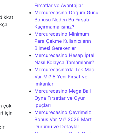
Fırsatlar ve Avantajlar
Mercurecasino Doğum Günü
 dikkat
Bonusu Neden Bu Fırsatı
ukça
Kaçırmamalısınız?
Mercurecasino Minimum
Para Çekme Kullanıcıların
Bilmesi Gerekenler
Mercurecasino Hesap İptali
Nasıl Kolayca Tamamlanır?
Mercurecasino’da Tek Maç
Var Mı? 5 Yeni Fırsat ve
İmkanlar
Mercurecasino Mega Ball
Oyna Fırsatlar ve Oyun
İpuçları
en çok
Mercurecasino Çevrimsiz
i için
Bonus Var Mı? 2026 Mart
Durumu ve Detaylar
ir