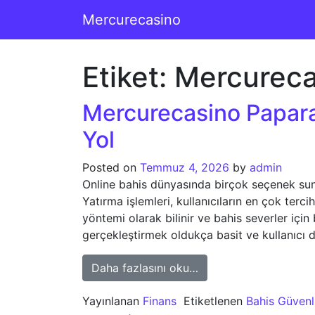
İçeriğe geç
Mercurecasino
Ana gezinti
Etiket:
Mercureca
Mercurecasino Papara İ
Yol
Posted on
Temmuz 4, 2026
by
admin
Online bahis dünyasında birçok seçenek sun
Yatırma işlemleri, kullanıcıların en çok terci
yöntemi olarak bilinir ve bahis severler için
gerçekleştirmek oldukça basit ve kullanıcı d
from Mercurecasino Pa
Daha fazlasını oku…
Yayınlanan
Finans
Etiketlenen
Bahis Güvenl