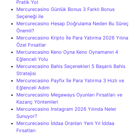
Pratik Yol
Mercurecasino Günlük Bonus 3 Farklı Bonus
Seçeneği ile
Mercurecasino Hesap Doğrulama Neden Bu Süreç
Önemli?
Mercurecasino Kripto İle Para Yatırma 2026 Yılına
Özel Fırsatlar
Mercurecasino Keno Oyna Keno Oynamanın 4
Eğlenceli Yolu
Mercurecasino Bahis Seçenekleri 5 Başarılı Bahis
Stratejisi
Mercurecasino Payfix İle Para Yatırma 3 Hızlı ve
Eğlenceli Adım
Mercurecasino Megaways Oyunları Fırsatları ve
Kazanç Yöntemleri
Mercurecasino Instagram 2026 Yılında Neler
Sunuyor?
Mercurecasino İddaa Oranları Yeni Yıl İddaa
Fırsatları