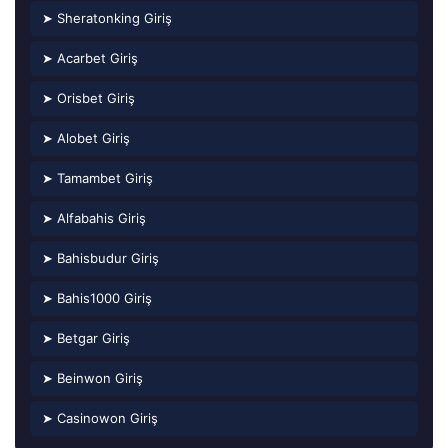
➤ Sheratonking Giriş
➤ Acarbet Giriş
➤ Orisbet Giriş
➤ Alobet Giriş
➤ Tamambet Giriş
➤ Alfabahis Giriş
➤ Bahisbudur Giriş
➤ Bahis1000 Giriş
➤ Betgar Giriş
➤ Beinwon Giriş
➤ Casinowon Giriş