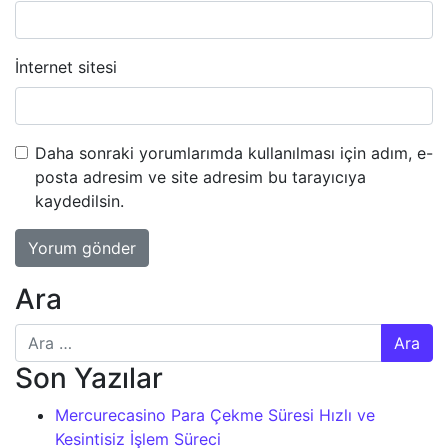
İnternet sitesi
Daha sonraki yorumlarımda kullanılması için adım, e-
posta adresim ve site adresim bu tarayıcıya
kaydedilsin.
Ara
Arama:
Son Yazılar
Mercurecasino Para Çekme Süresi Hızlı ve
Kesintisiz İşlem Süreci