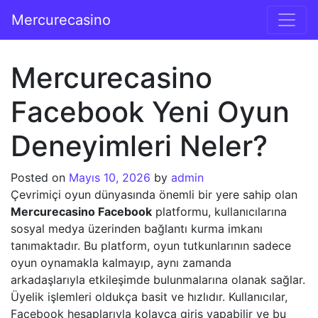
İçeriğe geç
Mercurecasino
Ana gezinti
Mercurecasino
Facebook Yeni Oyun
Deneyimleri Neler?
Posted on
Mayıs 10, 2026
by
admin
Çevrimiçi oyun dünyasında önemli bir yere sahip olan
Mercurecasino Facebook
platformu, kullanıcılarına
sosyal medya üzerinden bağlantı kurma imkanı
tanımaktadır. Bu platform, oyun tutkunlarının sadece
oyun oynamakla kalmayıp, aynı zamanda
arkadaşlarıyla etkileşimde bulunmalarına olanak sağlar.
Üyelik işlemleri oldukça basit ve hızlıdır. Kullanıcılar,
Facebook hesaplarıyla kolayca giriş yapabilir ve bu