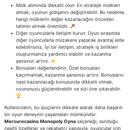
Mülk alımında dikkatli olun: En stratejik mülkleri
almak, oyunun gidişatını değiştirebilir. Bu nedenle,
hangi mülklerin değer kazanacağını önceden
tahmin etmek önemlidir.
Diğer oyuncularla iletişim kurun: Oyun sırasında
diğer oyuncularla müzakere yaparak avantaj elde
edebilirsiniz. İyi bir iletişim, stratejik iş birlikleri
oluşturmanıza yardımcı olabilir ve kazanma
şansınızı artırır.
Bonusları değerlendirin: Özel bonusları
kaçırmamak, kazanma şansınızı artırır. Bonusların
nasıl kazanılacağı konusunda dikkatli olmak,
oyununuzu güçlendirebilir ve sizi öne çıkarabilir.
Kullanıcıların, bu ipuçlarını dikkate alarak daha başarılı
bir oyun deneyimi yaşamaları mümkündür.
Mercurecasino Monopoly Oyna
seçeneği, sunduğu
çeşitli özellikler ve rekabetçi yapısıyla, oyuncular için