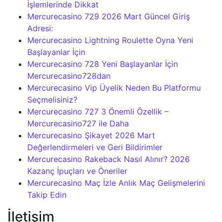
İşlemlerinde Dikkat
Mercurecasino 729 2026 Mart Güncel Giriş
Adresi:
Mercurecasino Lightning Roulette Oyna Yeni
Başlayanlar İçin
Mercurecasino 728 Yeni Başlayanlar İçin
Mercurecasino728dan
Mercurecasino Vip Üyelik Neden Bu Platformu
Seçmelisiniz?
Mercurecasino 727 3 Önemli Özellik –
Mercurecasino727 ile Daha
Mercurecasino Şikayet 2026 Mart
Değerlendirmeleri ve Geri Bildirimler
Mercurecasino Rakeback Nasıl Alınır? 2026
Kazanç İpuçları ve Öneriler
Mercurecasino Maç İzle Anlık Maç Gelişmelerini
Takip Edin
İletişim