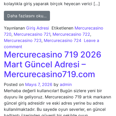
kolaylıkla giriş yaparak birçok heyecan verici […]
from Mercurecasino 720 3 Yıldızlı
Daha fazlasını oku…
Yayınlanan
Giriş Adresi
Etiketlenen
Mercurecasino
720
,
Mercurecasino 721
,
Mercurecasino 722
,
Mercurecasino 723
,
Mercurecasino 724
Leave a
on Mercurecasino 720 3 Yıldızlı Oyun Seçenekl
comment
Mercurecasino 719 2026
Mart Güncel Adresi –
Mercurecasino719.com
Posted on
Mayıs 7, 2026
by
admin
Merhaba değerli kullanıcılar! Bugün sizlere yeni bir
duyuru ile geliyoruz. Mercurecasino 719 artık markanın
güncel giriş adresidir ve eski adres yerine bu adres
kullanılmaktadır. Bu sayede oyun severler, en güncel
bağlantı üzerinden güvenli bir şekilde oyun