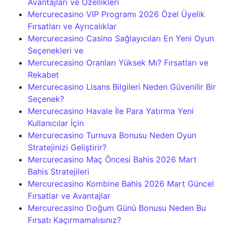
Avantajları ve Özellikleri
Mercurecasino VIP Programı 2026 Özel Üyelik
Fırsatları ve Ayrıcalıklar
Mercurecasino Casino Sağlayıcıları En Yeni Oyun
Seçenekleri ve
Mercurecasino Oranları Yüksek Mı? Fırsatları ve
Rekabet
Mercurecasino Lisans Bilgileri Neden Güvenilir Bir
Seçenek?
Mercurecasino Havale İle Para Yatırma Yeni
Kullanıcılar İçin
Mercurecasino Turnuva Bonusu Neden Oyun
Stratejinizi Geliştirir?
Mercurecasino Maç Öncesi Bahis 2026 Mart
Bahis Stratejileri
Mercurecasino Kombine Bahis 2026 Mart Güncel
Fırsatlar ve Avantajlar
Mercurecasino Doğum Günü Bonusu Neden Bu
Fırsatı Kaçırmamalısınız?