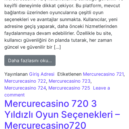
keyifli deneyimle dikkat çekiyor. Bu platform, mevcut
bağlantısı üzerinden oyuncularına çeşitli oyun
seçenekleri ve avantajlar sunmakta. Kullanıcılar, yeni
adresine geçiş yaparak, daha önceki hizmetlerinden
faydalanmaya devam edebilirler. Özellikle bu site,
kullanıcı güvenliğini ön planda tutarak, her zaman
güncel ve güvenilir bir […]
from Mercurecasino 721 2026 Temm
Daha fazlasını oku…
Yayınlanan
Giriş Adresi
Etiketlenen
Mercurecasino 721
,
Mercurecasino 722
,
Mercurecasino 723
,
Mercurecasino 724
,
Mercurecasino 725
Leave a
on Mercurecasino 721 2026 Temmuz Güncel Bilg
comment
Mercurecasino 720 3
Yıldızlı Oyun Seçenekleri –
Mercurecasino720