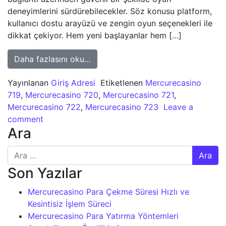
deneyimlerini sürdürebilecekler. Söz konusu platform,
kullanıcı dostu arayüzü ve zengin oyun seçenekleri ile
dikkat çekiyor. Hem yeni başlayanlar hem […]
from Mercurecasino 719 2026 Mart
Daha fazlasını oku…
Yayınlanan
Giriş Adresi
Etiketlenen
Mercurecasino
719
,
Mercurecasino 720
,
Mercurecasino 721
,
Mercurecasino 722
,
Mercurecasino 723
Leave a
on Mercurecasino 719 2026 Mart Güncel Adres
comment
Ara
Arama:
Son Yazılar
Mercurecasino Para Çekme Süresi Hızlı ve
Kesintisiz İşlem Süreci
Mercurecasino Para Yatırma Yöntemleri