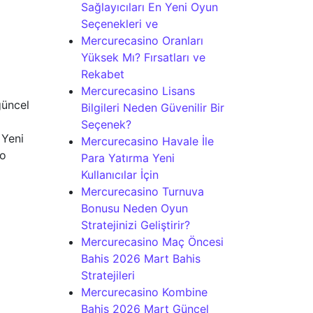
Sağlayıcıları En Yeni Oyun
Seçenekleri ve
Mercurecasino Oranları
Yüksek Mı? Fırsatları ve
Rekabet
Mercurecasino Lisans
güncel
Bilgileri Neden Güvenilir Bir
Seçenek?
 Yeni
Mercurecasino Havale İle
no
Para Yatırma Yeni
Kullanıcılar İçin
Mercurecasino Turnuva
Bonusu Neden Oyun
Stratejinizi Geliştirir?
Mercurecasino Maç Öncesi
22 Tercih Edilmeli?
Bahis 2026 Mart Bahis
Stratejileri
Mercurecasino Kombine
Bahis 2026 Mart Güncel