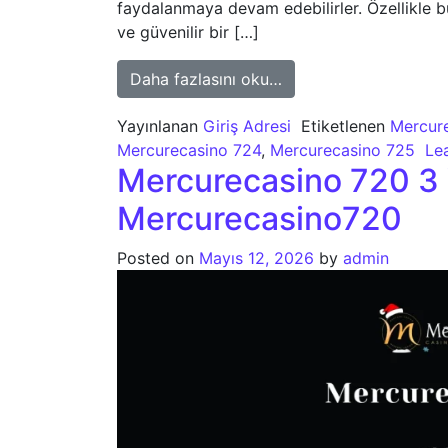
faydalanmaya devam edebilirler. Özellikle bu
ve güvenilir bir […]
from Mercurecasino 7
Daha fazlasını oku…
Yayınlanan
Giriş Adresi
Etiketlenen
Mercur
Mercurecasino 724
,
Mercurecasino 725
Le
Mercurecasino 720 3 Y
Mercurecasino720
Posted on
Mayıs 12, 2026
by
admin