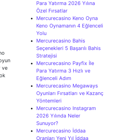
Para Yatırma 2026 Yılına
Özel Fırsatlar
Mercurecasino Keno Oyna
Keno Oynamanın 4 Eğlenceli
Yolu
Mercurecasino Bahis
Seçenekleri 5 Başarılı Bahis
no
Stratejisi
 oyun
Mercurecasino Payfix İle
r ve
Para Yatırma 3 Hızlı ve
çok
Eğlenceli Adım
Mercurecasino Megaways
Oyunları Fırsatları ve Kazanç
Yöntemleri
Mercurecasino Instagram
2026 Yılında Neler
ekleri – Mercurecasino720
Sunuyor?
Mercurecasino İddaa
Oranları Yeni Yıl İddaa