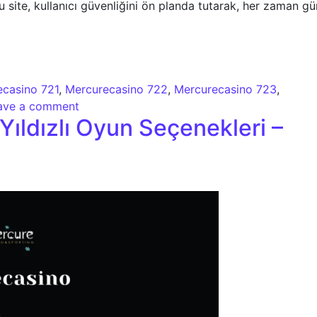
 site, kullanıcı güvenliğini ön planda tutarak, her zaman gü
21 2026 Temmuz Güncel Bilgiler – Mercurecasino721
ecasino 721
,
Mercurecasino 722
,
Mercurecasino 723
,
on Mercurecasino 721 2026 Temmuz Güncel B
ave a comment
ıldızlı Oyun Seçenekleri –