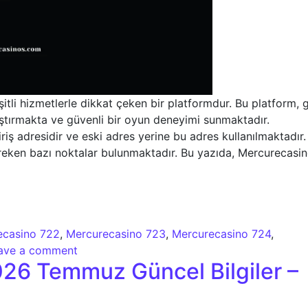
li hizmetlerle dikkat çeken bir platformdur. Bu platform, 
aylaştırmakta ve güvenli bir oyun deneyimi sunmaktadır.
iş adresidir ve eski adres yerine bu adres kullanılmaktadır.
reken bazı noktalar bulunmaktadır. Bu yazıda, Mercurecasi
22 Neden Mercurecasino722 Tercih Edilmeli?
ecasino 722
,
Mercurecasino 723
,
Mercurecasino 724
,
on Mercurecasino 722 Neden Mercurecasino7
ave a comment
26 Temmuz Güncel Bilgiler –