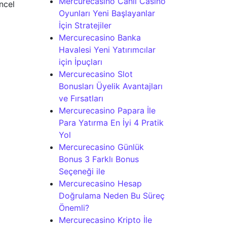
Mercurecasino Canlı Casino
ncel
Oyunları Yeni Başlayanlar
İçin Stratejiler
Mercurecasino Banka
Havalesi Yeni Yatırımcılar
için İpuçları
Mercurecasino Slot
ilgiler – Mercurecasino721
Bonusları Üyelik Avantajları
ve Fırsatları
Mercurecasino Papara İle
Para Yatırma En İyi 4 Pratik
Yol
Mercurecasino Günlük
Bonus 3 Farklı Bonus
Seçeneği ile
Mercurecasino Hesap
Doğrulama Neden Bu Süreç
Önemli?
Mercurecasino Kripto İle