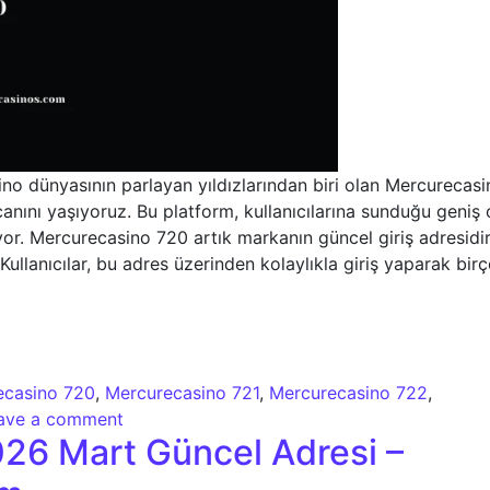
ino dünyasının parlayan yıldızlarından biri olan Mercurecasi
anını yaşıyoruz. Bu platform, kullanıcılarına sunduğu geniş
yor. Mercurecasino 720 artık markanın güncel giriş adresidi
Kullanıcılar, bu adres üzerinden kolaylıkla giriş yaparak bir
20 3 Yıldızlı Oyun Seçenekleri – Mercurecasino720
ecasino 720
,
Mercurecasino 721
,
Mercurecasino 722
,
on Mercurecasino 720 3 Yıldızlı Oyun Seçen
ave a comment
26 Mart Güncel Adresi –